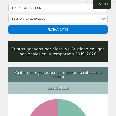
PHP: 8.2.31 | MySQL: 8.0.43
Saltar
☰ MENÚ
al
contenido
FILTRAR DATOS
Puntos ganados por Messi vs Cristiano en ligas
nacionales en la temporada 2019-2020
Puntos conseguidos por sus equipos con ellos en el
campo
Lionel Messi