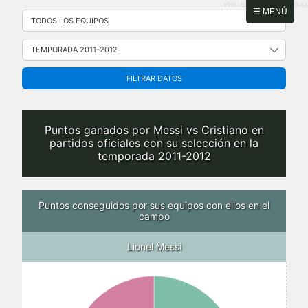
PHP: 8.2.31 | MySQL: 8.0.43
Saltar
☰ MENÚ
al
contenido
FILTRAR DATOS
Puntos ganados por Messi vs Cristiano en
partidos oficiales con su selección en la
temporada 2011-2012
Puntos conseguidos por sus equipos con ellos en el
campo
Lionel Messi