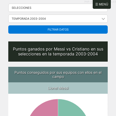
PHP: 8.2.31 | MySQL: 8.0.43
Saltar
☰ MENÚ
al
contenido
FILTRAR DATOS
Puntos ganados por Messi vs Cristiano en sus
selecciones en la temporada 2003-2004
Puntos conseguidos por sus equipos con ellos en el
campo
Lionel Messi