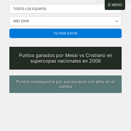
PHP: 8.2.31 | MySQL: 8.0.43
Saltar
☰ MENÚ
al
contenido
FILTRAR DATOS
Puntos ganados por Messi vs Cristiano en
supercopas nacionales en 2008
Puntos conseguidos por sus equipos con ellos en el
campo