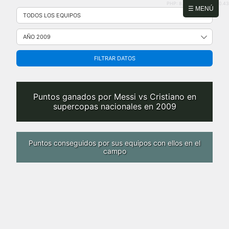
PHP: 8.2.31 | MySQL: 8.0.43
Saltar
☰ MENÚ
al
contenido
FILTRAR DATOS
Puntos ganados por Messi vs Cristiano en
supercopas nacionales en 2009
Puntos conseguidos por sus equipos con ellos en el
campo