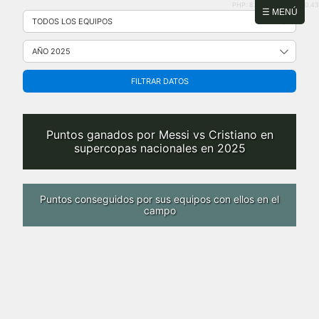
PHP: 8.2.31 | MySQL: 8.0.43
Saltar
☰ MENÚ
al
contenido
FILTRAR DATOS
Puntos ganados por Messi vs Cristiano en
supercopas nacionales en 2025
Puntos conseguidos por sus equipos con ellos en el
campo