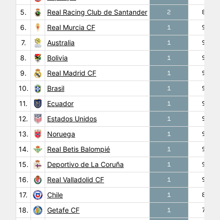
5.
Real Racing Club de Santander
2
86′
6.
Real Murcia CF
1
90′
7.
Australia
1
90′
8.
Bolivia
1
90′
9.
Real Madrid CF
1
90′
10.
Brasil
1
90′
11.
Ecuador
1
90′
12.
Estados Unidos
1
90′
13.
Noruega
1
90′
14.
Real Betis Balompié
1
90′
15.
Deportivo de La Coruña
1
90′
16.
Real Valladolid CF
1
90′
17.
Chile
1
84′
18.
Getafe CF
1
72′