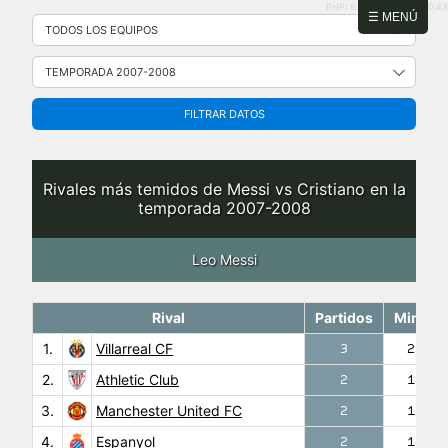
PHP: 8.2.31 | MySQL: 8.0.43
Saltar
☰ MENÚ
al
contenido
FILTRAR DATOS
Rivales más temidos de Messi vs Cristiano en la
temporada 2007-2008
Leo Messi
Rival
Partidos
Minuto
1.
Villarreal CF
3
225′
2.
Athletic Club
2
180′
3.
Manchester United FC
2
152′
4.
Espanyol
2
135′