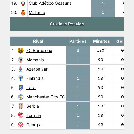
19.
Club Atlético Osasuna
1
67′
20.
Mallorca
1
62′
Cristiano Ronaldo
Rival
Partidos
Minutos
Goles
1.
FC Barcelona
2
180′
0
2.
Alemania
1
90′
0
3.
Azerbaiyán
1
90′
0
4.
Finlandia
1
90′
0
5.
Italia
1
90′
0
6.
Manchester City FC
1
90′
0
7.
Serbia
1
90′
0
8.
Turquía
1
90′
0
9.
Georgia
1
45′
0