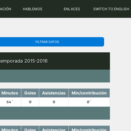
PHP: 8.2.31 | MySQL: 8.0.43
RACIÓN
HABLEMOS
ENLACES
SWITCH TO ENGLISH
FILTRAR DATOS
a temporada 2015-2016
Minutos
Goles
Asistencias
Min/contribución
64′
0
0
0′
Minutos
Goles
Asistencias
Min/contribución