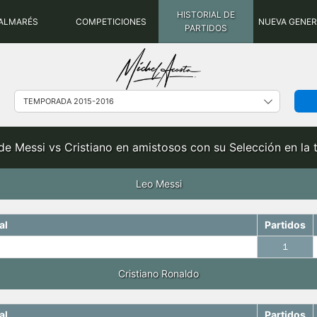
HISTORIAL DE
ALMARÉS
COMPETICIONES
NUEVA GENE
PARTIDOS
de Messi vs Cristiano en amistosos con su Selección en l
Leo Messi
al
Partidos
1
Cristiano Ronaldo
al
Partidos