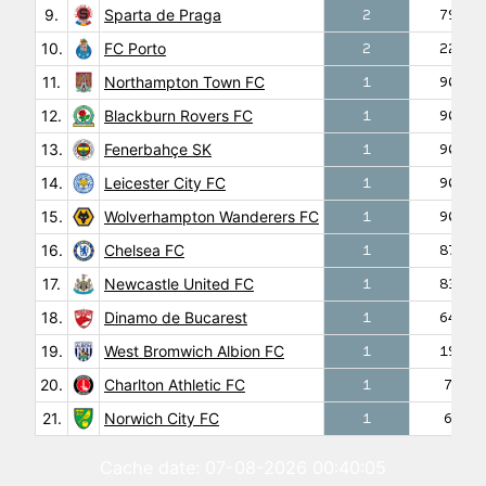
9.
Sparta de Praga
2
79′
10.
FC Porto
2
22′
11.
Northampton Town FC
1
90′
12.
Blackburn Rovers FC
1
90′
13.
Fenerbahçe SK
1
90′
14.
Leicester City FC
1
90′
15.
Wolverhampton Wanderers FC
1
90′
16.
Chelsea FC
1
87′
17.
Newcastle United FC
1
83′
18.
Dinamo de Bucarest
1
64′
19.
West Bromwich Albion FC
1
19′
20.
Charlton Athletic FC
1
7′
21.
Norwich City FC
1
6′
Cache date: 07-08-2026 00:40:05