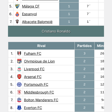
5.
Málaga CF
1
7′
0
6.
Espanyol
1
7′
0
7.
Albacete Balompié
1
1′
0
Cristiano Ronaldo
Rival
Partidos
Minutos
1.
Fulham FC
3
268′
2.
Olympique de Lion
2
180′
3.
Liverpool FC
2
180′
4.
Arsenal FC
2
169′
5.
Portsmouth FC
2
122′
6.
Middlesbrough FC
2
117′
7.
Bolton Wanderers FC
2
94′
8.
Everton FC
2
92′