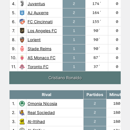
4.
Juventus
2
174′
0
5.
AJ Auxerre
2
164′
0
6.
FC Cincinnati
2
155′
0
7.
Los Angeles FC
1
90′
0
8.
Lorient
1
90′
0
9.
Stade Reims
1
90′
0
10.
AS Monaco FC
1
87′
0
11.
Toronto FC
1
37′
0
Cristiano Ronaldo
Rival
Partidos
Minutos
1.
Omonia Nicosia
2
180′
2.
Real Sociedad
2
180′
3.
Al-Ittihad
2
180′