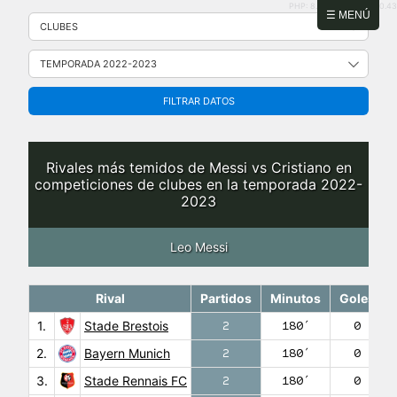
PHP: 8.2.31 | MySQL: 8.0.43
Saltar
☰ MENÚ
al
contenido
FILTRAR DATOS
Rivales más temidos de Messi vs Cristiano en
competiciones de clubes en la temporada 2022-
2023
Leo Messi
Rival
Partidos
Minutos
Goles
1.
Stade Brestois
2
180′
0
2.
Bayern Munich
2
180′
0
3.
Stade Rennais FC
2
180′
0