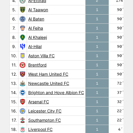
4.
Al-Ettifaq
2
174′
5.
Al Taawon
1
90′
6.
Al Baten
1
90′
7.
Al Feiha
1
90′
8.
Al Khaleej
1
90′
9.
Al-Hilal
1
90′
10.
Aston Villa FC
1
90′
11.
Brentford
1
90′
12.
West Ham United FC
1
90′
13.
Newcastle United FC
1
72′
14.
Brighton and Hove Albion FC
1
37′
15.
Arsenal FC
1
32′
16.
Leicester City FC
1
22′
17.
Southampton FC
1
22′
18.
Liverpool FC
1
4′