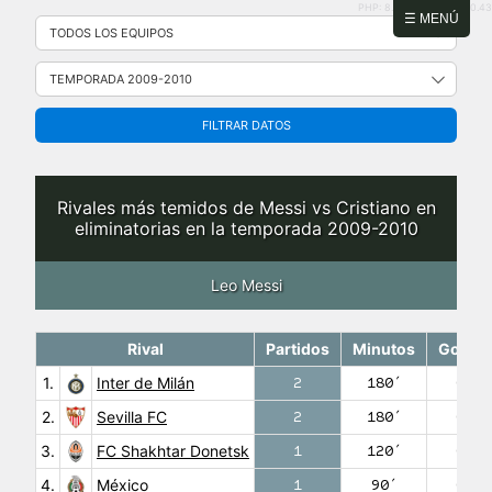
PHP: 8.2.31 | MySQL: 8.0.43
Saltar
☰ MENÚ
al
contenido
FILTRAR DATOS
Rivales más temidos de Messi vs Cristiano en
eliminatorias en la temporada 2009-2010
Leo Messi
Rival
Partidos
Minutos
Goles
1.
Inter de Milán
2
180′
0
2.
Sevilla FC
2
180′
0
3.
FC Shakhtar Donetsk
1
120′
0
4.
México
1
90′
0