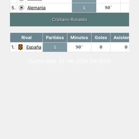
5.
Alemania
1
90′
0
Cristiano Ronaldo
Rival
Partidos
Minutos
Goles
Asistencias
1.
España
1
90′
0
0
Cache date: 07-08-2026 04:10:53