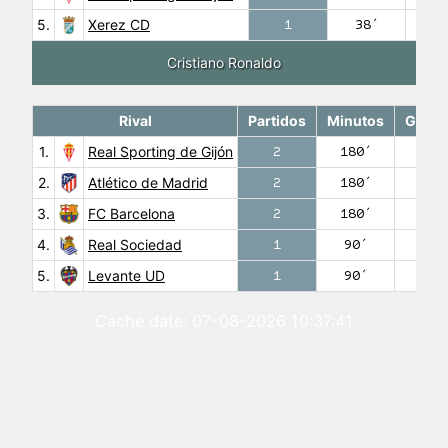
5.
Xerez CD
1
38′
0
Cristiano Ronaldo
Rival
Partidos
Minutos
Goles
1.
Real Sporting de Gijón
2
180′
0
2.
Atlético de Madrid
2
180′
0
3.
FC Barcelona
2
180′
0
4.
Real Sociedad
1
90′
0
5.
Levante UD
1
90′
0
Cache date: 07-08-2026 10:37:41