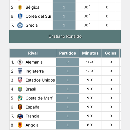
5.
Bélgica
1
90′
0
6.
Corea del Sur
1
90′
0
7.
Grecia
1
90′
0
Cristiano Ronaldo
Rival
Partidos
Minutos
Goles
Asi
1.
Alemania
2
180′
0
2.
Inglaterra
1
120′
0
3.
Estados Unidos
1
90′
0
4.
Brasil
1
90′
0
5.
Costa de Marfil
1
90′
0
6.
España
1
90′
0
7.
Francia
1
90′
0
8.
Angola
1
60′
0