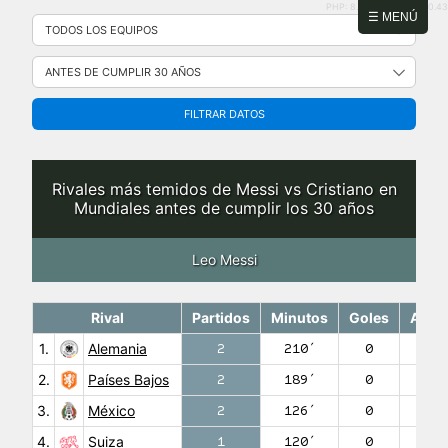
PHP: 8.2.31 | MySQL: 8.0.43
Saltar
☰ MENÚ
al
contenido
FILTRAR DATOS
Rivales más temidos de Messi vs Cristiano en
Mundiales antes de cumplir los 30 años
Leo Messi
Rival
Partidos
Minutos
Goles
Asist
1.
Alemania
2
210′
0
2.
Países Bajos
2
189′
0
3.
México
2
126′
0
4.
Suiza
1
120′
0