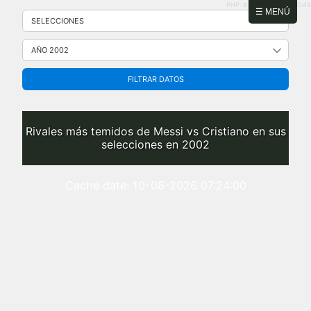
PHP: 8.2.31 | MySQL: 8.0.43
Saltar
☰ MENÚ
al
contenido
FILTRAR DATOS
Rivales más temidos de Messi vs Cristiano en sus
selecciones en 2002
Cache date: 10-08-2026 07:24:00