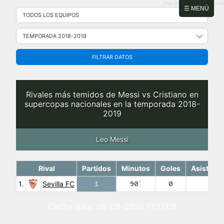
PHP: 8.2.31 | MySQL: 8.0.43
Saltar
☰ MENÚ
al
contenido
FILTRAR DATOS
Rivales más temidos de Messi vs Cristiano en
supercopas nacionales en la temporada 2018-
2019
Leo Messi
Rival
Partidos
Minutos
Goles
Asistenci
1.
Sevilla FC
1
90′
0
1
Cache date: 06-08-2026 17:17:08