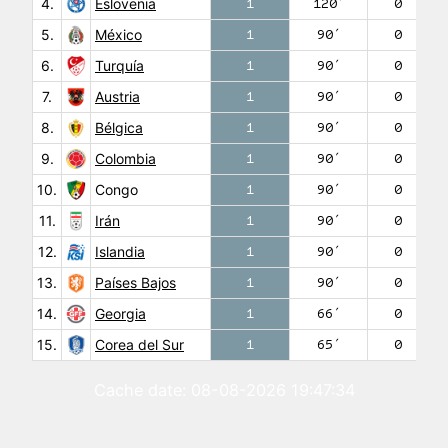
4.
Eslovenia
1
120′
0
5.
México
1
90′
0
6.
Turquía
1
90′
0
7.
Austria
1
90′
0
8.
Bélgica
1
90′
0
9.
Colombia
1
90′
0
10.
Congo
1
90′
0
11.
Irán
1
90′
0
12.
Islandia
1
90′
0
13.
Países Bajos
1
90′
0
14.
Georgia
1
66′
0
15.
Corea del Sur
1
65′
0
Cache date: 08-08-2026 19:47:34