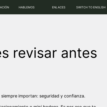
RACIÓN
HABLEMOS
ENLACES
SWITCH TO ENGLISH
s revisar antes
 siempre importan: seguridad y confianza.
estacionamiento o mini bodega. Es por eso que te