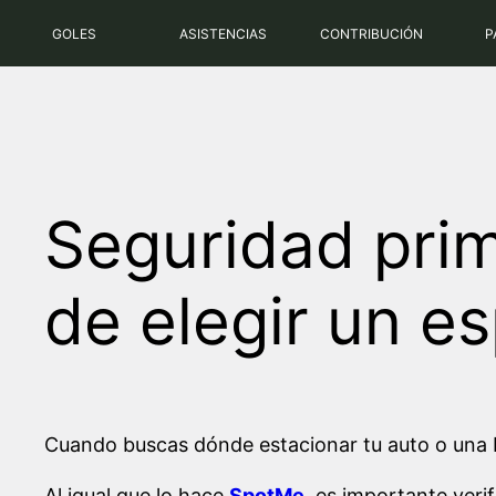
Saltar
GOLES
ASISTENCIAS
CONTRIBUCIÓN
P
al
contenido
Seguridad prim
de elegir un e
Cuando buscas dónde estacionar tu auto o una b
Al igual que lo hace
SpotMe
, es importante veri