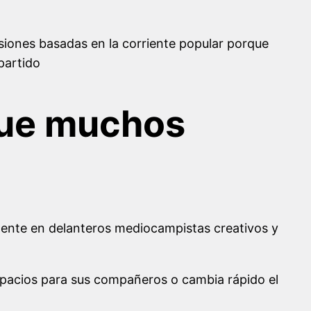
isiones basadas en la corriente popular porque
partido
 que muchos
lmente en delanteros mediocampistas creativos y
espacios para sus compañeros o cambia rápido el