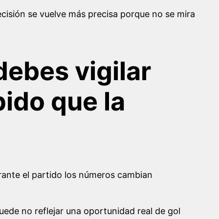
decisión se vuelve más precisa porque no se mira
ebes vigilar
ido que la
rante el partido los números cambian
ede no reflejar una oportunidad real de gol