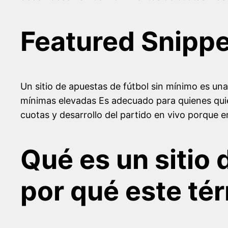
Featured Snippe
Un sitio de apuestas de fútbol sin mínimo es un
mínimas elevadas Es adecuado para quienes quie
cuotas y desarrollo del partido en vivo porque 
Qué es un sitio 
por qué este té