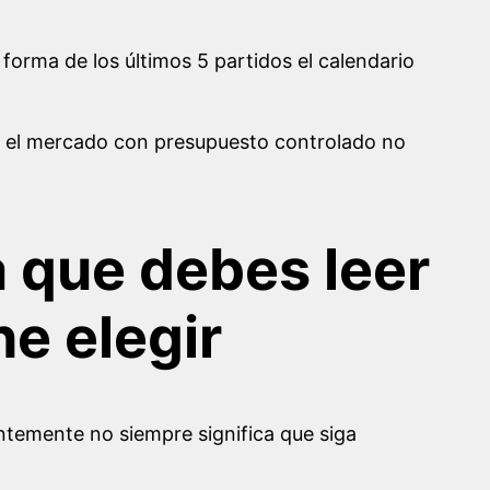
forma de los últimos 5 partidos el calendario
der el mercado con presupuesto controlado no
a que debes leer
e elegir
ntemente no siempre significa que siga