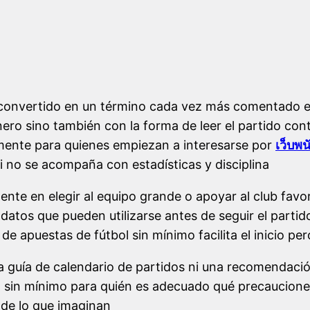
a convertido en un término cada vez más comentado e
inero sino también con la forma de leer el partido con
mente para quienes empiezan a interesarse por
เว็บพ
i no se acompaña con estadísticas y disciplina
nte en elegir al equipo grande o apoyar al club favori
 datos que pueden utilizarse antes de seguir el parti
e apuestas de fútbol sin mínimo facilita el inicio p
na guía de calendario de partidos ni una recomendació
ol sin mínimo para quién es adecuado qué precaucione
de lo que imaginan