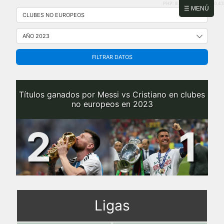
PHP: 8.2.31 | MySQL: 8.0.43
Saltar
☰ MENÚ
al
contenido
FILTRAR DATOS
Títulos ganados por Messi vs Cristiano en clubes
no europeos en 2023
2
1
Ligas