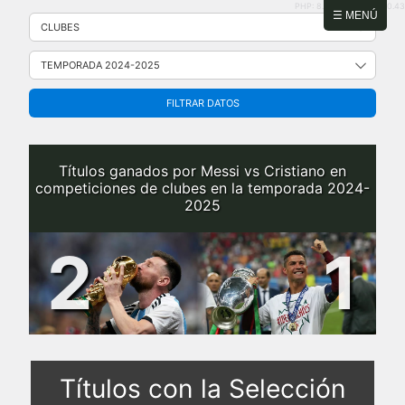
PHP: 8.2.31 | MySQL: 8.0.43
Saltar
☰ MENÚ
al
contenido
FILTRAR DATOS
Títulos ganados por Messi vs Cristiano en
competiciones de clubes en la temporada 2024-
2025
2
1
Títulos con la Selección