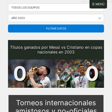
PHP: 8.2.31 | MySQL: 8.0.43
Saltar
☰ MENÚ
al
contenido
FILTRAR DATOS
Títulos ganados por Messi vs Cristiano en copas
nacionales en 2003
0
0
Torneos internacionales
amistosos y no-oficiales