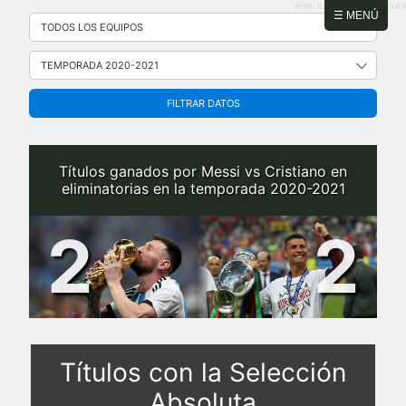
PHP: 8.2.31 | MySQL: 8.0.43
Saltar
☰ MENÚ
al
contenido
FILTRAR DATOS
Títulos ganados por Messi vs Cristiano en
eliminatorias en la temporada 2020-2021
2
2
Títulos con la Selección
Absoluta