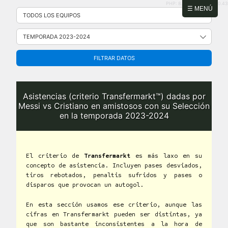
PHP: 8.2.31 | MySQL: 8.0.43
Saltar
☰ MENÚ
al
contenido
FILTRAR DATOS
Asistencias (criterio Transfermarkt™) dadas por
Messi vs Cristiano en amistosos con su Selección
en la temporada 2023-2024
El criterio de
Transfermarkt
es más laxo en su
concepto de asistencia. Incluyen pases desviados,
tiros rebotados, penaltis sufridos y pases o
disparos que provocan un autogol.
En esta sección usamos ese criterio, aunque las
cifras en Transfermarkt pueden ser distintas, ya
que son bastante inconsistentes a la hora de