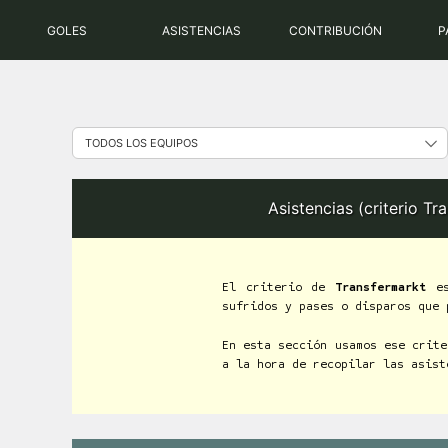
Saltar
GOLES
ASISTENCIAS
CONTRIBUCIÓN
P
al
contenido
Asistencias (criterio T
El criterio de
Transfermarkt
es
sufridos y pases o disparos que 
En esta sección usamos ese crite
a la hora de recopilar las asist