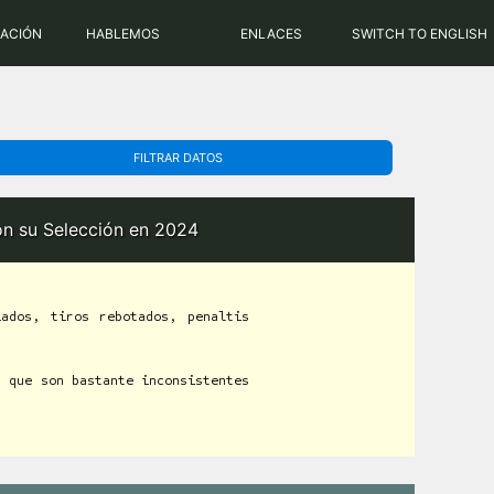
PHP: 8.2.31 | MySQL: 8.0.43
RACIÓN
HABLEMOS
ENLACES
SWITCH TO ENGLISH
FILTRAR DATOS
con su Selección en 2024
ados, tiros rebotados, penaltis
a que son bastante inconsistentes