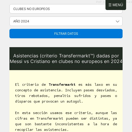
PHP: 8.2.31 | MySQL: 8.0.43
Saltar
☰ MENÚ
al
contenido
FILTRAR DATOS
Asistencias (criterio Transfermarkt™) dadas por
Messi vs Cristiano en clubes no europeos en 2024
El criterio de
Transfermarkt
es más laxo en su
concepto de asistencia. Incluyen pases desviados,
tiros rebotados, penaltis sufridos y pases o
disparos que provocan un autogol.
En esta sección usamos ese criterio, aunque las
cifras en Transfermarkt pueden ser distintas, ya
que son bastante inconsistentes a la hora de
recopilar las asistencias.