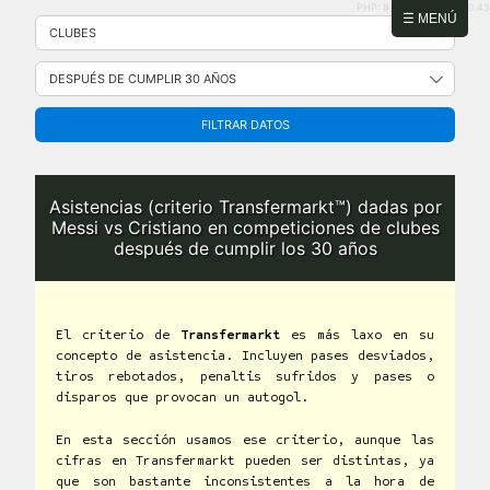
PHP: 8.2.31 | MySQL: 8.0.43
Saltar
☰ MENÚ
al
contenido
FILTRAR DATOS
Asistencias (criterio Transfermarkt™) dadas por
Messi vs Cristiano en competiciones de clubes
después de cumplir los 30 años
El criterio de
Transfermarkt
es más laxo en su
concepto de asistencia. Incluyen pases desviados,
tiros rebotados, penaltis sufridos y pases o
disparos que provocan un autogol.
En esta sección usamos ese criterio, aunque las
cifras en Transfermarkt pueden ser distintas, ya
que son bastante inconsistentes a la hora de