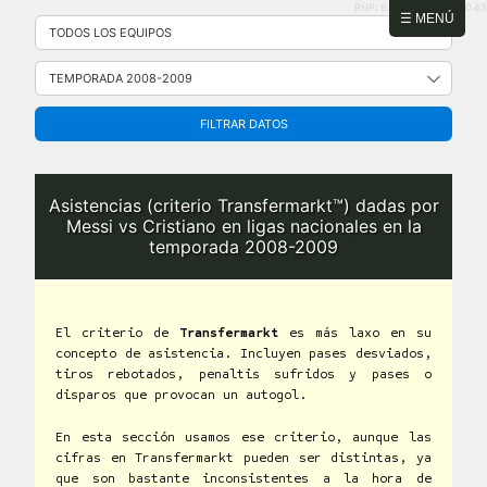
PHP: 8.2.31 | MySQL: 8.0.43
Saltar
☰ MENÚ
al
contenido
FILTRAR DATOS
Asistencias (criterio Transfermarkt™) dadas por
Messi vs Cristiano en ligas nacionales en la
temporada 2008-2009
El criterio de
Transfermarkt
es más laxo en su
concepto de asistencia. Incluyen pases desviados,
tiros rebotados, penaltis sufridos y pases o
disparos que provocan un autogol.
En esta sección usamos ese criterio, aunque las
cifras en Transfermarkt pueden ser distintas, ya
que son bastante inconsistentes a la hora de