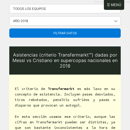
PHP: 8.2.31 | MySQL: 8.0.43
Saltar
☰ MENÚ
al
contenido
FILTRAR DATOS
Asistencias (criterio Transfermarkt™) dadas por
Messi vs Cristiano en supercopas nacionales en
2018
El criterio de
Transfermarkt
es más laxo en su
concepto de asistencia. Incluyen pases desviados,
tiros rebotados, penaltis sufridos y pases o
disparos que provocan un autogol.
En esta sección usamos ese criterio, aunque las
cifras en Transfermarkt pueden ser distintas, ya
que son bastante inconsistentes a la hora de