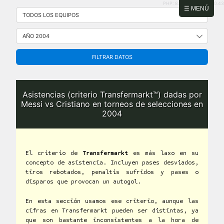
PHP: 8.2.31 | MySQL: 8.0.43
Saltar
☰ MENÚ
al
contenido
FILTRAR DATOS
Asistencias (criterio Transfermarkt™) dadas por
Messi vs Cristiano en torneos de selecciones en
2004
El criterio de
Transfermarkt
es más laxo en su
concepto de asistencia. Incluyen pases desviados,
tiros rebotados, penaltis sufridos y pases o
disparos que provocan un autogol.
En esta sección usamos ese criterio, aunque las
cifras en Transfermarkt pueden ser distintas, ya
que son bastante inconsistentes a la hora de