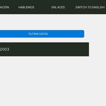
PHP: 8.2.31 | MySQL: 8.0.43
RACIÓN
HABLEMOS
ENLACES
SWITCH TO ENGLISH
FILTRAR DATOS
 2003