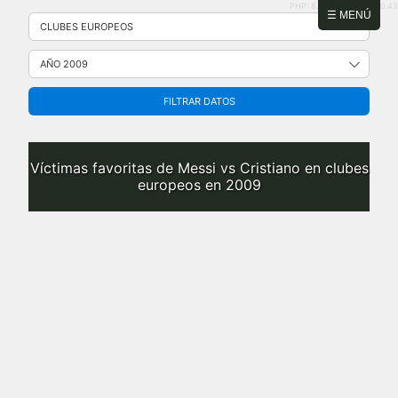
PHP: 8.2.31 | MySQL: 8.0.43
Saltar
☰ MENÚ
al
contenido
FILTRAR DATOS
Víctimas favoritas de Messi vs Cristiano en clubes
europeos en 2009