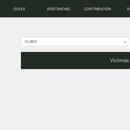
Saltar
GOLES
ASISTENCIAS
CONTRIBUCIÓN
P
al
contenido
Víctimas