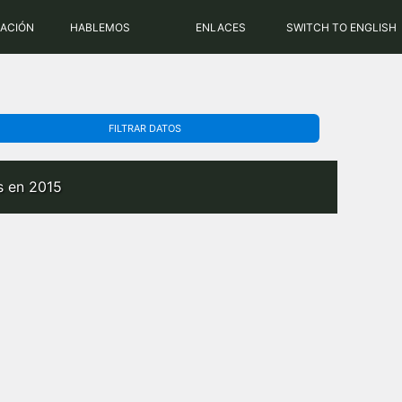
PHP: 8.2.31 | MySQL: 8.0.43
RACIÓN
HABLEMOS
ENLACES
SWITCH TO ENGLISH
FILTRAR DATOS
s en 2015