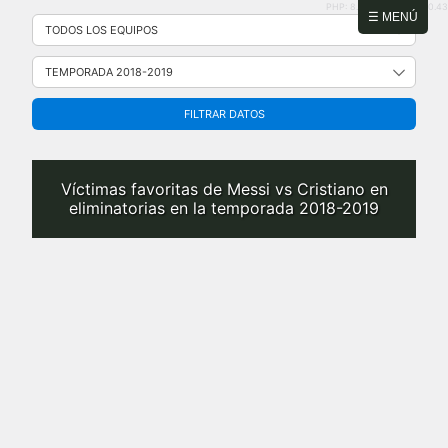
PHP: 8.2.31 | MySQL: 8.0.43
Saltar
☰ MENÚ
al
contenido
FILTRAR DATOS
Víctimas favoritas de Messi vs Cristiano en
eliminatorias en la temporada 2018-2019