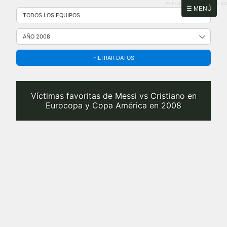
PHP: 8.2.31 | MySQL: 8.0.43
Saltar
☰ MENÚ
al
contenido
FILTRAR DATOS
Víctimas favoritas de Messi vs Cristiano en
Eurocopa y Copa América en 2008