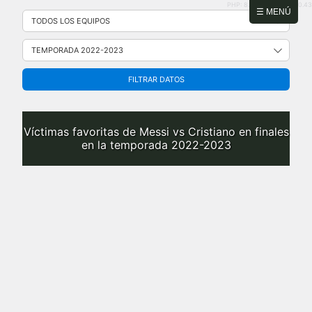
PHP: 8.2.31 | MySQL: 8.0.43
Saltar
☰ MENÚ
al
contenido
FILTRAR DATOS
Víctimas favoritas de Messi vs Cristiano en finales
en la temporada 2022-2023