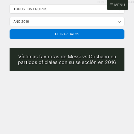
PHP: 8.2.31 | MySQL: 8.0.43
Saltar
☰ MENÚ
al
contenido
FILTRAR DATOS
Víctimas favoritas de Messi vs Cristiano en
partidos oficiales con su selección en 2016