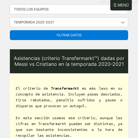
PHP: 8.2.31 | MySQL: 8.0.43
Saltar
☰ MENÚ
al
contenido
FILTRAR DATOS
Asistencias (criterio Transfermarkt™) dadas por
Messi vs Cristiano en la temporada 2020-2021
El criterio de
Transfermarkt
es más laxo en su
concepto de asistencia. Incluyen pases desviados,
tiros rebotados, penaltis sufridos y pases o
disparos que provocan un autogol.
En esta sección usamos ese criterio, aunque las
cifras en Transfermarkt pueden ser distintas, ya
que son bastante inconsistentes a la hora de
recopilar las asistencias.