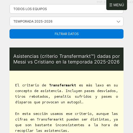
PHP: 8.2.31 | MySQL: 8.0.43
Saltar
☰ MENÚ
al
contenido
FILTRAR DATOS
Asistencias (criterio Transfermarkt™) dadas por
Messi vs Cristiano en la temporada 2025-2026
El criterio de
Transfermarkt
es más laxo en su
concepto de asistencia. Incluyen pases desviados,
tiros rebotados, penaltis sufridos y pases o
disparos que provocan un autogol.
En esta sección usamos ese criterio, aunque las
cifras en Transfermarkt pueden ser distintas, ya
que son bastante inconsistentes a la hora de
recopilar las asistencias.