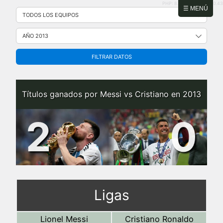
PHP: 8.2.31 | MySQL: 8.0.43
Saltar
☰ MENÚ
al
contenido
FILTRAR DATOS
Títulos ganados por Messi vs Cristiano en 2013
2
0
Ligas
Lionel Messi
Cristiano Ronaldo